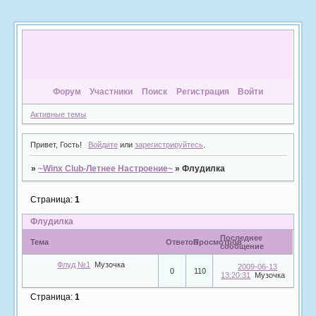
Форум
Участники
Поиск
Регистрация
Войти
Активные темы
Привет, Гость!
Войдите
или
зарегистрируйтесь
.
»
~Winx Club-Летнее Настроение~
»
Флудилка
Страница:
1
Флудилка
Последнее
Тема
Ответов
Просмотров
сообщение
Флуд №1
Музочка
2009-06-13
0
110
13:20:31
Музочка
Страница:
1