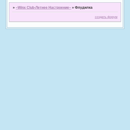
»
~Winx Club-Летнее Настроение~
»
Флудилка
создать форум