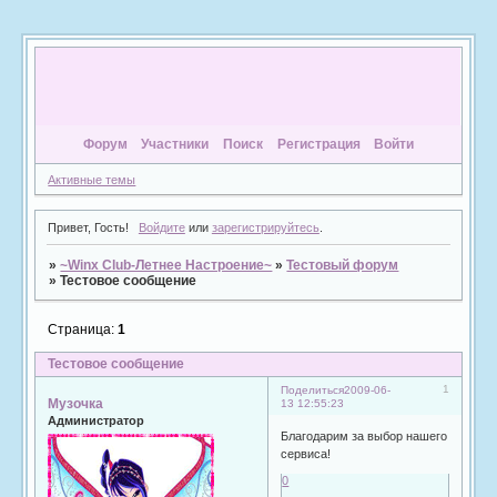
Форум
Участники
Поиск
Регистрация
Войти
Активные темы
Привет, Гость!
Войдите
или
зарегистрируйтесь
.
»
~Winx Club-Летнее Настроение~
»
Тестовый форум
»
Тестовое сообщение
Страница:
1
Тестовое сообщение
1
Поделиться
2009-06-
Музочка
13 12:55:23
Администратор
Благодарим за выбор нашего
сервиса!
0